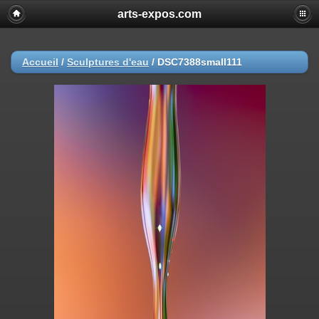
arts-expos.com
Accueil
/
Sculptures d'eau
/
DSC7388small111